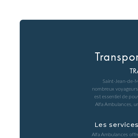
Transpo
TR
Saint-Jean-de-M
nombreux voyageurs. 
est essentiel de pou
Alfa Ambulances, un
Les service
Alfa Ambulances offr